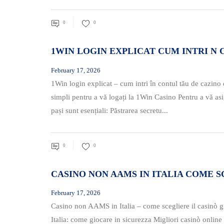
0
0
1WIN LOGIN EXPLICAT CUM INTRI N 
February 17, 2026
1Win login explicat – cum intri în contul tău de cazino
simpli pentru a vă logați la 1Win Casino Pentru a vă asi
pași sunt esențiali: Păstrarea secretu...
0
0
CASINO NON AAMS IN ITALIA COME SC
February 17, 2026
Casino non AAMS in Italia – come scegliere il casinò 
Italia: come giocare in sicurezza Migliori casinò online