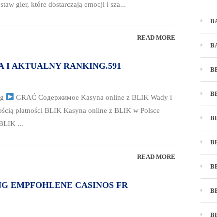
w gier, które dostarczają emocji i sza...
B
READ MORE
B
A I AKTUALNY RANKING.591
B
B
ng
GRAĆ Содержимое Kasyna online z BLIK Wady i
ością płatności BLIK Kasyna online z BLIK w Polsce
B
BLIK ...
B
READ MORE
B
G EMPFOHLENE CASINOS FR
B
B