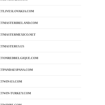
ETLIVESLOVAKIA.COM
ETMASTERIRELAND.COM
ETMASTERMEXICO.NET
ETMASTERUS.US
ETONREDBELGIQUE.COM
ETPANDAESPANA.COM
ETWIN-ES.COM
ETWIN-TURKEY.COM
ETWINBE.COM