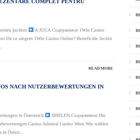
REZENTARE COMPLET PENTRU
B
entru jucători
A JUCA Содержимое 1Win Casino
B
ori De ce alegem 1Win Casino Online? Beneficiile Jucării
B
.
B
READ MORE
B
NOS NACH NUTZERBEWERTUNGEN IN
B
B
rtungen in Österreich
SPIELEN Содержимое Die
zerbewertungen Casino Admiral Casino Wien Wie wählen
B
in Österr...
B