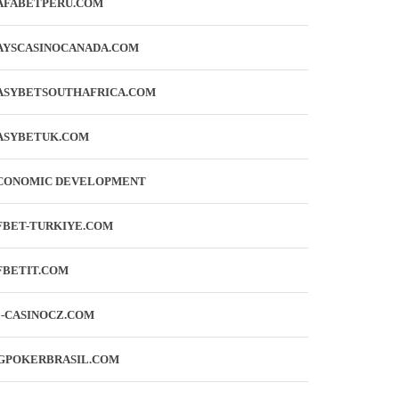
AFABETPERU.COM
AYSCASINOCANADA.COM
ASYBETSOUTHAFRICA.COM
ASYBETUK.COM
CONOMIC DEVELOPMENT
FBET-TURKIYE.COM
FBETIT.COM
1-CASINOCZ.COM
GPOKERBRASIL.COM