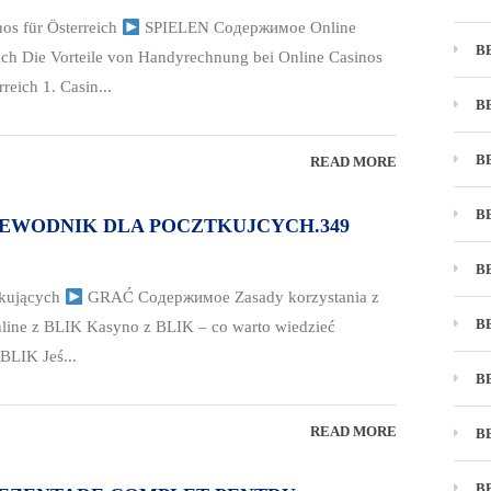
os für Österreich
SPIELEN Содержимое Online
B
ich Die Vorteile von Handyrechnung bei Online Casinos
eich 1. Casin...
B
B
READ MORE
B
ZEWODNIK DLA POCZTKUJCYCH.349
B
tkujących
GRAĆ Содержимое Zasady korzystania z
B
line z BLIK Kasyno z BLIK – co warto wiedzieć
BLIK Jeś...
B
READ MORE
B
B