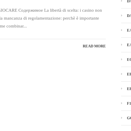
D
IOCARE Содержимое La libertà di scelta: i casino non
D
la mancanza di regolamentazione: perchè è importante
me combinar...
E
E
READ MORE
E
E
xt
E
F
G