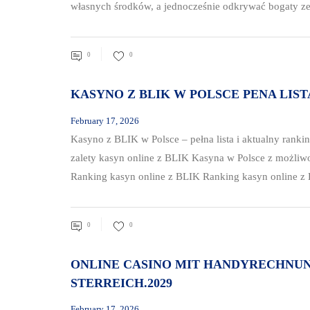
własnych środków, a jednocześnie odkrywać bogaty zesta
0
0
KASYNO Z BLIK W POLSCE PENA LIST
February 17, 2026
Kasyno z BLIK w Polsce – pełna lista i aktualny ranki
zalety kasyn online z BLIK Kasyna w Polsce z możliw
Ranking kasyn online z BLIK Ranking kasyn online z 
0
0
ONLINE CASINO MIT HANDYRECHNUN
STERREICH.2029
February 17, 2026