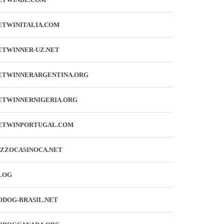
ETWINITALIA.COM
ETWINNER-UZ.NET
ETWINNERARGENTINA.ORG
ETWINNERNIGERIA.ORG
ETWINPORTUGAL.COM
IZZOCASINOCA.NET
LOG
ODOG-BRASIL.NET